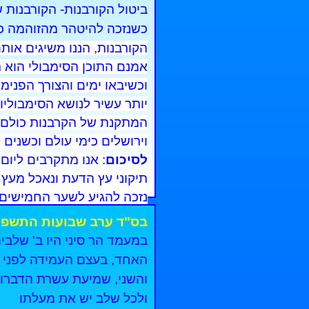
ביטול הקורבנות- הקורבנות ש
כשנזכה להיטהר מהזוהמה כב
הקורבנות, הננו משיגים אות
אמנם התוכן הסימבולי הוא ת
וכשיבאו ימים והצורך הפנימי
יותר עשיר לנושא הסימבולי
המתקנת של הקרבנות כולם, 
וירושלים כימי עולם וכשנים ק
לסיכום
: אנו מתקרבים ליום
תיקוני עץ הדעת ונאכל מעץ 
נזכה להגיע לשער החמישים 
אנו מתקרבים לסופה, לשער 
בס"ד ערב שבועות התשפ"
וְעָרְבָה לַי-הוָה מִנְחַת יְהוּדָה וִירו
במעמד הר סיני היו ב' שלבים
האחד, בעצם העמידה לפני ה
והשני, שמיעת עשרת הדברות
ולכל שלב יש את מעלתו