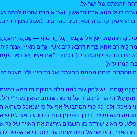
חה זוהמתם של ישראל.
אדם בשל חטא אדם הראשון. זאת אומרת שזכינו לכמה רג
ם הראשון קודם החטא, זכינו בהר סיני לאכול מעץ החיים.
טִיל בָּהּ זוּהֲמָא, יִשְׂרָאֵל שֶׁעָמְדוּ עַל הַר סִינַי — פָּסְקָה זוּהֲמָתָן,
ר לֵיהּ רַב אַחָא בְּרֵיהּ דְּרָבָא לְרַב אָשֵׁי: גֵּרִים מַאי? אֲמַר לֵיהּ: א
 היו בהר סיני,מזלם היה) דִּכְתִיב: ״אֶת אֲשֶׁר יֶשְׁנוֹ פֹּה עִמָּנוּ עוֹ
.( שבת קמ"ו,ע"א)
ת זוהמתם היתה מחמת המעמד של הר סיני ולא מעצם זה 
סִינַי, פָּסְקָה זֻהֲמָתָן. יש להקשות למה תלה פסיקת הזוהמא במ
רָה פָּסְקָה זֻהֲמָתָן? ונראה לי בס"ד על פי מה שכתב הגאון מהר"
י מאכל, ולכן כל פרי המתבשל אף על פי שנאכל כשהוא חי 
הזוהמה והוא משובח בכך טפי מן החי, כי טבע האש לגרש אר
פלא, כי האש שירדה מן השמים גירשה את האויר של כל או
מן האויר, והיו ישראל חיים אותה עת בנס, כי אי אפשר לב