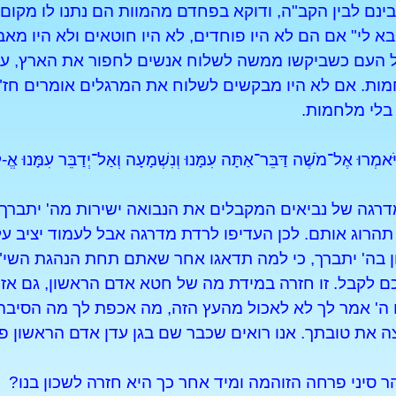
ינם לבין הקב"ה, ודוקא בפחדם מהמוות הם נתנו לו מקום 
א לי" אם הם לא היו פוחדים, לא היו חוטאים ולא היו מ
 העם כשביקשו ממשה לשלוח אנשים לחפור את הארץ, ע
ת. אם לא היו מבקשים לשלוח את המרגלים אומרים חז"ל
 בלי מלחמות.
ל־מֹשֶׁה דַּבֵּר־אַתָּה עִמָּנוּ וְנִשְׁמָעָה וְאַל־יְדַבֵּר עִמָּנוּ אֱ-ל
רגה של נביאים המקבלים את הנבואה ישירות מה' יתברך
 תהרוג אותם. לכן העדיפו לרדת מדרגה אבל לעמוד יציב על
 בה' יתברך, כי למה תדאגו אחר שאתם תחת הנהגת השי"
ם לקבל. זו חזרה במידת מה של חטא אדם הראשון, גם אז
ה' אמר לך לא לאכול מהעץ הזה, מה אכפת לך מה הסיבה,
וצה את טובתך. אנו רואים שכבר שם בגן עדן אדם הראשו
 סיני פרחה הזוהמה ומיד אחר כך היא חזרה לשכון בנו?