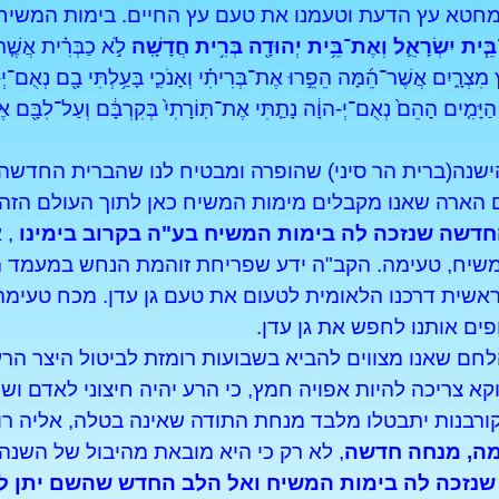
טא עץ הדעת וטעמנו את טעם עץ החיים. בימות המשיח מנבא י
בֵּ֧ית יִשְׂרָאֵ֛ל וְאֶת־בֵּ֥ית יְהוּדָ֖ה בְּרִ֥ית חֲדָשָֽׁה
׃ לֹ֣א כַבְּרִ֗ית אֲשֶׁ֤ר
מִצְרָ֑יִם אֲשֶׁר־הֵ֜מָּה הֵפֵ֣רוּ אֶת־בְּרִיתִ֗י וְאָנֹכִ֛י בָּעַ֥לְתִּי בָ֖ם נְאֻם־יְ-
יָּמִ֤ים הָהֵם֙ נְאֻם־יְ-הוָ֔ה נָתַ֤תִּי אֶת־תּֽוֹרָתִי֙ בְּקִרְבָּ֔ם וְעַל־לִבָּ֖ם אֶכְת
ישנה(ברית הר סיני) שהופרה ומבטיח לנו שהברית החדשה 
 הארה שאנו מקבלים מימות המשיח כאן לתוך העולם הזה,
דשה שנזכה לה בימות המשיח בע"ה בקרוב בימינו
, 
משיח, טעימה. הקב"ה ידע שפריחת זוהמת הנחש במעמד הר
אשית דרכנו הלאומית לטעום את טעם גן עדן. מכח טעימה 
פים אותנו לחפש את גן עדן.
חם שאנו מצווים להביא בשבועות רומזת לביטול היצר הר
א צריכה להיות אפויה חמץ, כי הרע יהיה חיצוני לאדם ושני
קורבנות יתבטלו מלבד מנחת התודה שאינה בטלה, אליה ר
ה, מנחה חדשה
, לא רק כי היא מובאת מהיבול של השנ
נזכה לה בימות המשיח ואל הלב החדש שהשם יתן לנ