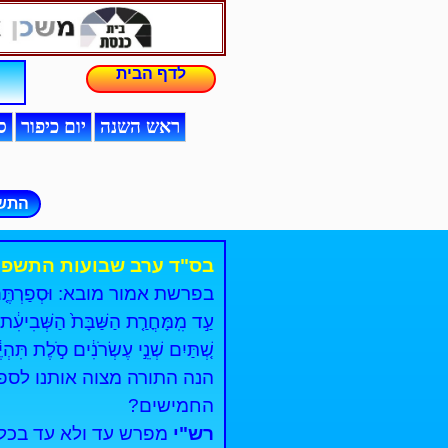
לדף הבית
ראש השנה
יום כיפור
ס
התש
בס"ד ערב שבועות התשפ"
בפרשת אמור מובא: וּסְפַרְתֶּ֤ם לָכֶם֙ 
עַ֣ד מִֽמָּחֳרַ֤ת הַשַּׁבָּת֙ הַשְּׁבִיעִ֔ת
שְׁ֚תַּיִם שְׁנֵ֣י עֶשְׂרֹנִ֔ים סֹ֣לֶת תִּהְי
הנה התורה מצוה אותנו לספו
החמישים?
רש"י
מפרש עד ולא עד בכלל,