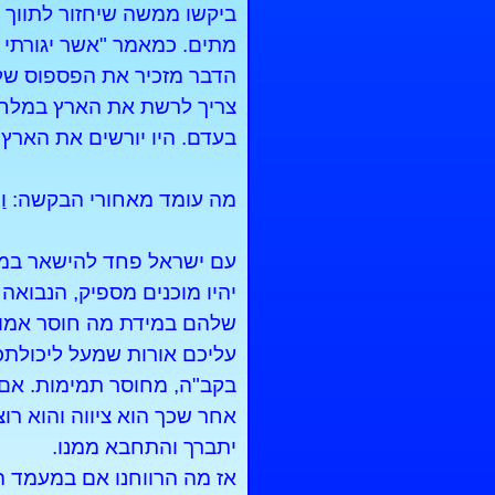
ביקשו ממשה שיחזור לתווך ב
מתים. כמאמר "אשר יגורתי ב
הדבר מזכיר את הפספוס של
צריך לרשת את הארץ במלחמו
בעדם. היו יורשים את הארץ
מה עומד מאחורי הבקשה: וַיֹּאמְרוּ אֶ
עם ישראל פחד להישאר במד
יהיו מוכנים מספיק, הנבואה
שלהם במידת מה חוסר אמון
עליכם אורות שמעל ליכולתכ
בקב"ה, מחוסר תמימות. אם 
אחר שכך הוא ציווה והוא ר
יתברך והתחבא ממנו.
אז מה הרווחנו אם במעמד הר