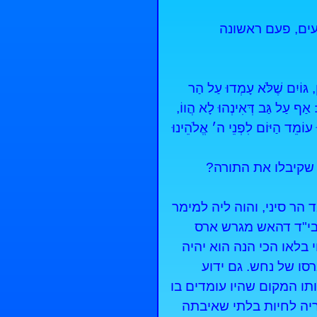
עים, פעם ראשונה
 גּוֹיִם שֶׁלֹּא עָמְדוּ עַל הַר
ַף עַל גַּב דְּאִינְהוּ לָא הֲווֹ,
מֵד הַיּוֹם לִפְנֵי ה׳ אֱלֹהֵינוּ
שקיבלו את התורה?
עמד הר סיני, והוה ליה למימר
י ז"ל בי"ד דהאש מגרש ארס
בלאו הכי הנה הוא יהיה
סו של נחש. גם ידוע
תו המקום שהיו עומדים בו
ריה לחיות בלתי שאיבתה