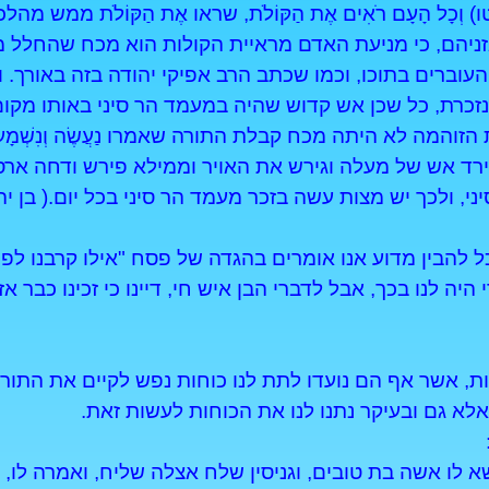
 וְכָל הָעָם רֹאִים אֶת הַקּוֹלֹת, שראו אֶת הַקּוֹלֹת ממש מ
זניהם, כי מניעת האדם מראיית הקולות הוא מכח שהחלל מ
 העוברים בתוכו, וכמו שכתב הרב אפיקי יהודה בזה באורך.
כרת, כל שכן אש קדוש שהיה במעמד הר סיני באותו מקום 
יקת הזוהמה לא היתה מכח קבלת התורה שאמרו נַעֲשֶׂה וְנִשְ
רד אש של מעלה וגירש את האויר וממילא פירש ודחה ארס
י, ולכך יש מצות עשה בזכר מעמד הר סיני בכל יום.( בן י
ל להבין מדוע אנו אומרים בהגדה של פסח "אילו קרבנו לפני 
 היה לנו בכך, אבל לדברי הבן איש חי, דיינו כי זכינו כבר
ת, אשר אף הם נועדו לתת לנו כוחות נפש לקיים את התור
 אלא גם ובעיקר נתנו לנו את הכוחות לעשות זאת.
לו אשה בת טובים, וגניסין שלח אצלה שליח, ואמרה לו, 