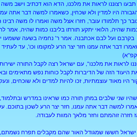
 תבעו רצוננו לראות את מלכנו, הדא הוא דכתיב וישב משה 
בורה היו למדין ולא שכחין, כשאמרו למשה דבר אתה עמנו 
בר כך תלמודו עובר, חזרו אצל משה ואמרו לו משה רבינו ה
כמות שהיה, הלואי יתקע תורתו בליבנו כמות שהיה, אמר להם
בקרבם ועל לבם אכתבנה. אמר ר' נחמיה בשעה ששמעו ישר
אמרו דבר אתה עמנו חזר יצר הרע למקומו וכו', עד לעתיד 
קפ"א)
נו לראות את מלכנו", עם ישראל רצה לקבל התורה ישירות 
ת היעוד הזה של הדיברות לקבל כוחות נפש מתאימים וב
היו מאוד עוצמתיות, זכו להיות למדים ולא שוכחים, ונעק
ו שני שלבים במתן תורה כמו שראינו במדרש ובתלמוד, כ
רו למשה דבר אתה עמנו, חזר יצר הרע לשכון בתוכם. על י
ז חזרה זוהמתם וחזר מלאך המוות לעבודה.
ני ישראל חששו שמגודל האור שהם מקבלים תפרח נשמתם, 