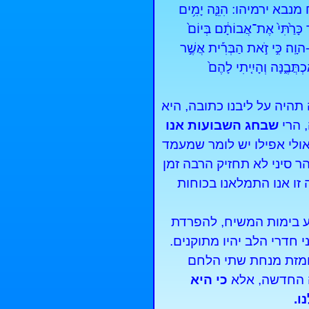
רמיהו: הִנֵּ֛ה יָמִ֥ים
 כָּרַ֙תִּי֙ אֶת־אֲבוֹתָ֔ם בְּיוֹם֙
הוָֽה׃ כִּ֣י זֹ֣את הַבְּרִ֡ית אֲשֶׁ֣ר
ֲּבֶ֑נָּה וְהָיִ֤יתִי לָהֶם֙
תהיה על ליבנו כתובה, היא
 הרי
שבחג השבועות אנו
אולי אפילו יש לומר שמעמד
 סיני לא תחזיק הרבה זמן
זו אנו התמלאנו בכוחות
ע בימות המשיח, להפרדת
 חדרי הלב יהיו מתוקנים.
ומזת מנחת שתי הלחם
ה החדשה, אלא
כי היא
ו.