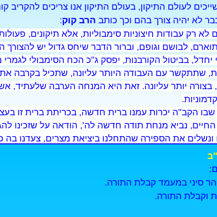
ייכים לעולם התיקון, בעולם התיקון אנו צריכים להקריב ק
ר לא יהיה צורך בהם וכך כותב
הרב קוק
:
ם לא רק עבודות חיצוניות סימבוליות, אלא תיקונים, פעול
וארם, לבושם וגופם, וברור הדבר שיחס גדול יש להצורך הס
 יחדל, בביטול הקורבנות, יפסק ג"כ הכח הסימבולי לגמרי מ
ות, שתתקשר עם העבודה היותר עליונה, שתכיל בקרבה את
בצורה יותר עליונה. זאת היא המנחה הערבה שלעתיד, אש
דמוניות.
 שבו הקב"ה יכרות עמנו ברית חדשה, בכריתת ברית זו בעצ
החיים, נביא מנחת תודה חדשה לה', הודאה על שזכינו להגי
ונשלים את הספירה שהתחלנו ביציאת מצרים, צעדנו בה כל
החמישים לגן עדן.
ב
ּשָׁלָ‍ִם כִּימֵי עוֹלָם וּכְשָׁנִים קַדְמֹנִיּוֹת.
:
ר סיני במעמד קבלת התורה.
 וקבלת התורה.