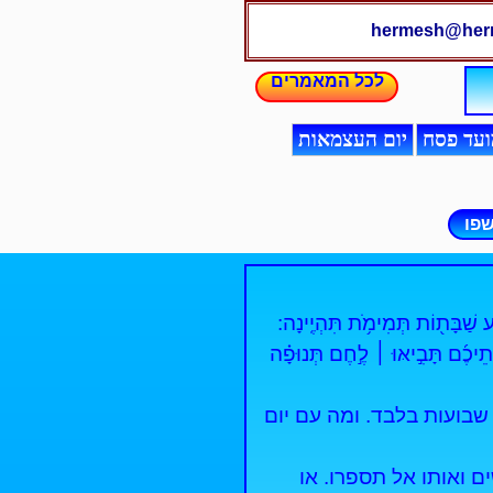
hermesh@herm
לכל המאמרים
ועד פסח
יום העצמאות
פו
ַבָּת֖וֹת תְּמִימֹ֥ת תִּהְיֶֽינָה:
֨תֵיכֶ֜ם תָּבִ֣יאּוּ ׀ לֶ֣חֶם תְּנוּפָ֗ה
שבועות בלבד. ומה עם יום
 ואותו אל תספרו. או