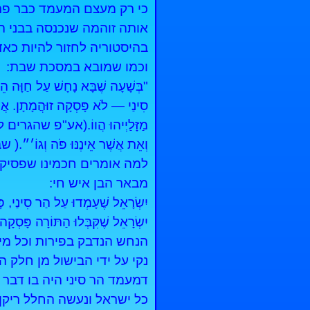
כי רק מעצם המעמד כבר פר
אותה זוהמה שנכנסה בבני ה
בהיסטוריה לחזור להיות כאד
וכמו שמובא במסכת שבת:
"בְּשָׁעָה שֶׁבָּא נָחָשׁ עַל חַוָּה הֵ
סִינַי — לֹא פָּסְקָה זוּהֲמָתָן. אֲמַ
מַזָּלַיְיהוּ הֲווֹ.(אע"פ שהגרים לא
וְאֵת אֲשֶׁר אֵינֶנּוּ פֹּה וְגוֹ׳״
למה אומרים חכמינו שפסיק
מבאר הבן איש חי:
יִשְׂרָאֵל שֶׁעָמְדוּ עַל הַר 
יִשְׂרָאֵל שֶׁקִּבְּלוּ הַתּוֹ
הנחש הנדבק בפירות וכל מינ
נקי על ידי הבישול מן חלק 
דמעמד הר סיני היה בו דבר 
כל ישראל ונעשה החלל ריקן 