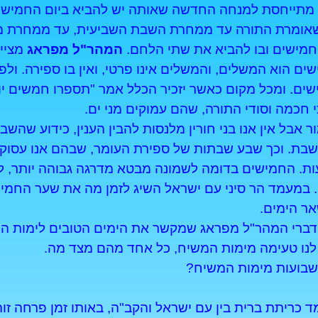
מתייחסת למנחה החדשה שאותה יש להביא ביום החמישי
ן שאומרת התורה עד ממחרת השבת השביעית, עד ממחרת מור
חמישים ובו להביא את שתי הלחם.
המהר"ל מפראג
מציין
שים הוא המשלים, והמשלים אינו פרטי, ואין בו ספירה. ול
ם. ומכל מקום כאשר יזכיר הכלל אמר "תספרו חמשים יום"
י חכמה וסודי התורה, שהם עמוקים מני ים.
ר אבל אין אנו בני חורין מלנסות להבין הענין, כידוע שהש
שבת. וכך שבע שבתות של ספירת העומר, שבהם אנו עסוקים
ת. החמישים בדומה לשמונה מבטא מדרגה גבוהה יותר, 
 במעמד הר סיני עם ישראל השיג לזמן מה את שער החמישי
ר הימים.
 דברי המהר"ל מפראג שמקשר את הימים הטובים לימות ה
 לנו טעימה מימות המשיח, כל אחד מהם מצד מה.
 השבועות מימות המשיח?
ד כריתת ברית בין עם ישראל והקב"ה, באותו זמן פרחה ז