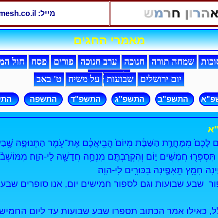
מייל:
esh.co.il
מאמרי החגים
וכות
שמחה תורה
חנוכה
ערב חנוכה
פורים
פסח
חול המ
ל"ג בעומר
יום ירושלים
שבועות
על משיח
ט' באב
פ"א
התשפ"ב
התשפ"ג
התשפ"ד
התשפה
התש
א
מִמָּחֳרַ֣ת הַשַּׁבָּ֔ת מִיּוֹם֙ הֲבִ֣יאֲכֶ֔ם אֶת־עֹ֖מֶר הַתְּנוּפָ֑ה שֶׁ֥בַע שׁ
 תִּסְפְּר֖וּ חֲמִשִּׁ֣ים י֑וֹם וְהִקְרַבְתֶּ֛ם מִנְחָ֥ה חֲדָשָׁ֖ה לַי-הוָֽה׃ מִמּוֹשְׁבֹ
ֶ֔ינָה חָמֵ֖ץ תֵּאָפֶ֑ינָה בִּכּוּרִ֖ים לַֽי-הוָֽה׃
ר שבע שבועות וגם לספור חמישים יום, אנו סופרים שבע 
 כאילו אמר הכתוב תספרו שבע שבועות עד ליום החמישים