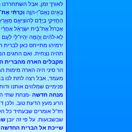
לאורך זמן, אבל השתחררנו מח
בָּאִ֖ים נְאֻם־יְ-הוָ֑ה
וְכָרַתִּ֗י אֶת־
הֶחֱזִיקִ֣י בְיָדָ֔ם לְהוֹצִיאָ֖ם מֵאֶ֖רֶץ 
אֶכְרֹת֩ אֶת־בֵּ֨ית יִשְׂרָאֵ֜ל אַחֲרֵ֨י הַ
לֵֽא-לֹהִ֔ים וְהֵ֖מָּה יִֽהְיוּ־לִ֥י לְעָֽם׃
ירמיהו מתייחס כאן לברית ה
תהיה נצחית. ואם החגים הם
מקבלים הארה מהברית הח
הר סיני היה הארה מימות ה
מעמד, אבל רצה לתת לנו בר
פנימיים שמלווים אותנו ודוח
מנחה חדשה
-מנחת שתי הל
הרע מעץ הדעת טוב. ולכן דוק
חז"ל אומרים שבעתיד כל ה
שבשבועות. על פי זה יובן
שמ
שייכת אל הברית החדשה ש