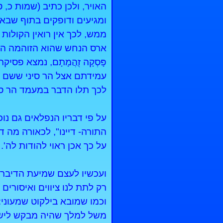
האויר, ולכן כתיב (שמות כ, טו)
ומגיעים ודופקים בתוף שבא
ממש, לכך אין רואין הקולות
ארס הנחש שהוא הזוהמה הנז
פָּסְקָה זֻהֲמָתָם, נמצא פס
עמידתם אצל הר סיני ששם י
לכך תלו הדבר במעמד הר סינ
על פי דבריו הנפלאים גם נוכ
התורה- דיינו", לכאורה מה די
על כך אכן ראוי להודות לה'.
ועכשיו לעצם שמיעת הדיברו
רק לתת לנו ציווים ואיסורים
וכמו שמובא בילקוט שמעוני:
משל למלך שהיה מבקש לישא 